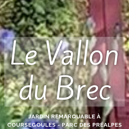
Le Vallon
du Brec
JARDIN REMARQUABLE À
COURSEGOULES - PARC DES PRÉALPES